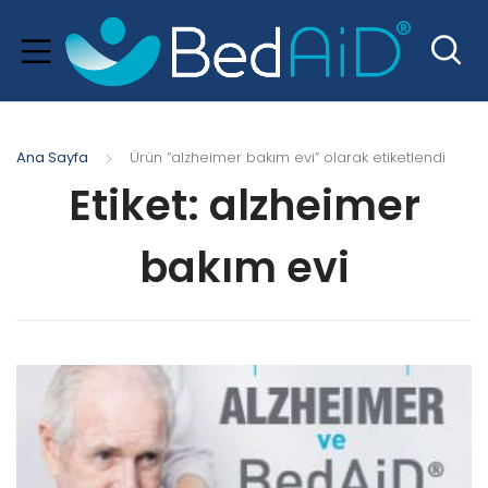
Ana Sayfa
Ürün “alzheimer bakım evi” olarak etiketlendi
Etiket:
alzheimer
bakım evi
xpand
hild
menu