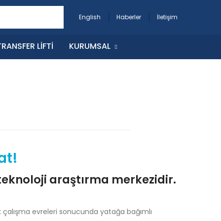
English
Haberler
İletişim
RANSFER LIFTI
KURUMSAL
at!
 teknoloji araştırma merkezidir.
inik çalışma evreleri sonucunda yatağa bağımlı