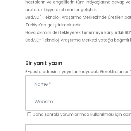
hastaların ve engellilerin tüm ihtiyaçlarına cevap 
üreterek kişiye özel ürünler geliştirir.
®
BedAiD
Teknoloji Araştırma Merkezi’nde üretilen pat
Türkiye’de geliştirilmektedir.
Hava akımını destekleyerek terlemeye karşı etkili BD
BedAiD
Teknoloji Araştırma Merkezi yatağa bağımlı ha
®
Bir yanıt yazın
E-posta adresiniz yayınlanmayacak.
Gerekli alanlar
N
a
m
W
e
e
*
b
Daha sonraki yorumlarımda kullanılması için adı
s
i
Y