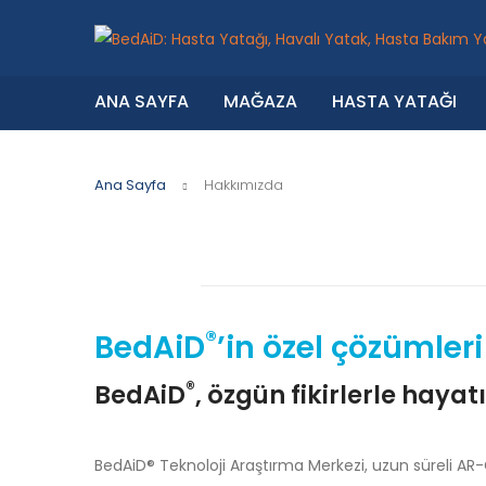
ANA SAYFA
MAĞAZA
HASTA YATAĞI
Ana Sayfa
Hakkımızda
®
BedAiD
’in özel çözümleri
®
BedAiD
, özgün fikirlerle haya
BedAiD® Teknoloji Araştırma Merkezi, uzun süreli AR-G