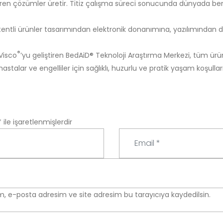
veren çözümler üretir. Titiz çalışma süreci sonucunda dünyada b
entli ürünler tasarımından elektronik donanımına, yazılımından dij
®
Visco
’yu geliştiren BedAiD® Teknoloji Araştırma Merkezi, tüm ürü
stalar ve engelliler için sağlıklı, huzurlu ve pratik yaşam koşulla
*
ile işaretlenmişlerdir
E
m
a
i
l
m, e-posta adresim ve site adresim bu tarayıcıya kaydedilsin.
*