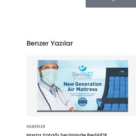
Benzer Yazılar
HABERLER
Hasta Yatağı Seçiminde BedAiD®