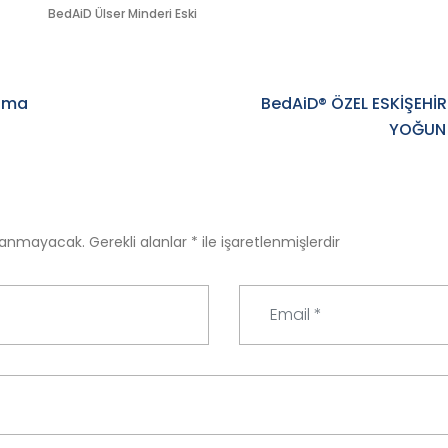
BedAiD Ülser Minderi Eski
ama
BedAiD® ÖZEL ESKİŞEHİ
YOĞUN 
nlanmayacak.
Gerekli alanlar
*
ile işaretlenmişlerdir
E
m
a
i
l
*