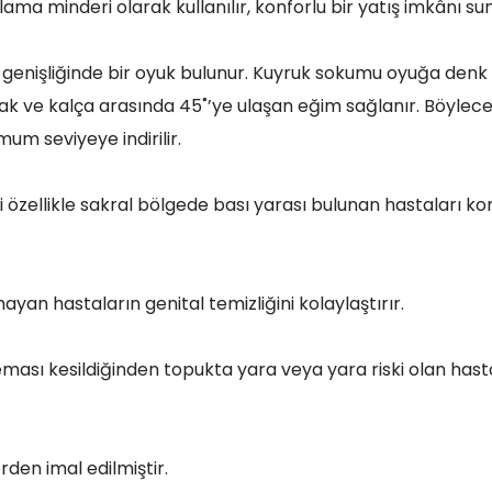
ma minderi olarak kullanılır, konforlu bir yatış imkânı sun
 genişliğinde bir oyuk bulunur. Kuyruk sokumu oyuğa denk 
k ve kalça arasında 45˚’ye ulaşan eğim sağlanır. Böyle
um seviyeye indirilir.
 özellikle sakral bölgede bası yarası bulunan hastaları ko
ayan hastaların genital temizliğini kolaylaştırır.
ması kesildiğinden topukta yara veya yara riski olan hasta
den imal edilmiştir.