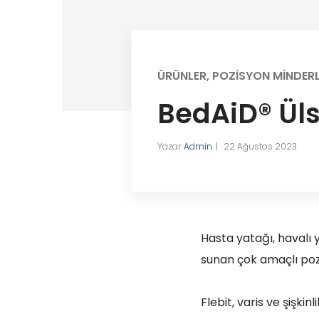
ÜRÜNLER
,
POZISYON MINDERL
BedAiD® Üls
Yazar
Admin
22 Ağustos 2023
Hasta yatağı, havalı 
sunan çok amaçlı poz
Flebit, varis ve şişki