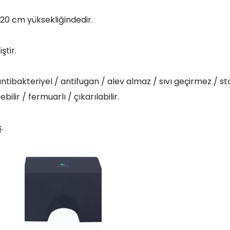
0 cm yüksekliğindedir.
iştir.
/ antibakteriyel / antifugan / alev almaz / sıvı geçirmez / s
bilir / fermuarlı / çıkarılabilir.
.