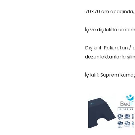
70×70 cm ebadında, 2
İç ve dış kılıfla üretilm
Dış kılıf: Poliüretan 
dezenfektanlarla siline
İç kılıf: Süprem kumaş