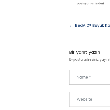
pozisyon-minderi
Yazı
BedAiD® Büyük K
gezinmesi
Bir yanıt yazın
E-posta adresiniz yayı
N
a
m
e
W
*
e
b