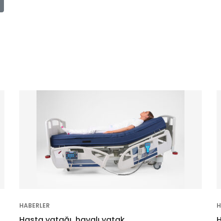
HABERLER
H
Hasta yatağı, havalı yatak.
H