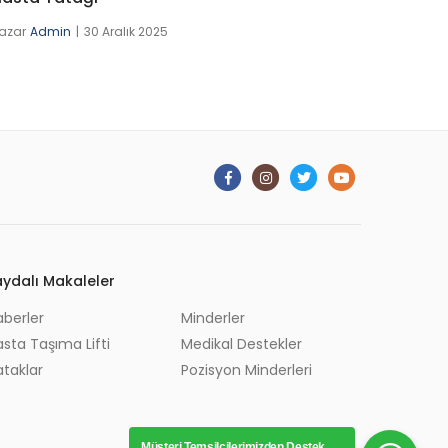
azar
Admin
30 Aralık 2025
aydalı Makaleler
aberler
Minderler
sta Taşıma Lifti
Medikal Destekler
ataklar
Pozisyon Minderleri
Müşteri Temsilcilerimizden Destek