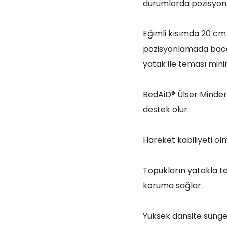
durumlarda pozisyonla
Eğimli kısımda 20 cm
pozisyonlamada baca
yatak ile teması minim
BedAiD® Ülser Minderi
destek olur.
Hareket kabiliyeti olm
Topukların yatakla te
koruma sağlar.
Yüksek dansite sünger