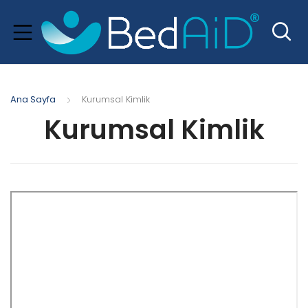
Ana Sayfa
Kurumsal Kimlik
Kurumsal Kimlik
xpand
hild
menu