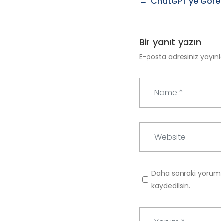
Yazı
ChatGPT’ye Göre 
gezinmesi
Bir yanıt yazın
E-posta adresiniz yayı
N
a
m
e
W
*
e
b
s
Daha sonraki yoruml
i
kaydedilsin.
t
e
Y