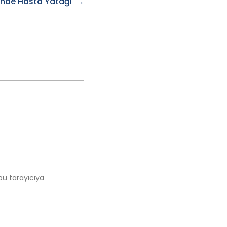
cinde Hasta Yatağı
bu tarayıcıya