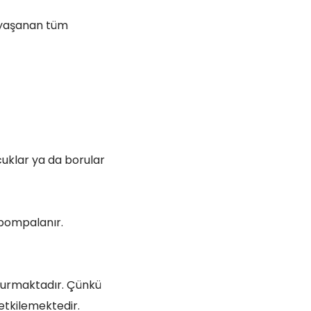
 yaşanan tüm
uklar ya da borular
 pompalanır.
şturmaktadır. Çünkü
 etkilemektedir.