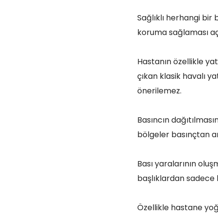
Sağlıklı herhangi bi
koruma sağlaması aç
Hastanın özellikle ya
çıkan klasik havalı ya
önerilemez.
Basıncın dağıtılması
bölgeler basınçtan ar
Bası yaralarının olu
başlıklardan sadece b
Özellikle hastane yo