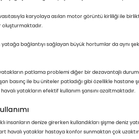
asıtasıyla karyolaya asılan motor görüntü kirliliği ile birli
 oluşturmaktadır.
 yatağa bağlantıyı sağlayan büyük hortumlar da aynı şek
yatakların patlama problemi diğer bir dezavantajlı durum
uşan basınç ile bu üniteler patladığı gibi özellikle hastane ş
 havalı yatakların efektif kullanım şansını azaltmaktadır.
ullanımı
lıklı insanların denize girerken kullandıkları şişme deniz yata
art havalı yataklar hastaya konfor sunmaktan çok uzaktır