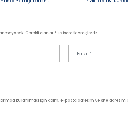
Hasta Yatağı Tercihi.
Fizik Tedavi Süre
nlanmayacak.
Gerekli alanlar
*
ile işaretlenmişlerdir
E
m
a
i
l
*
arımda kullanılması için adım, e-posta adresim ve site adresim 