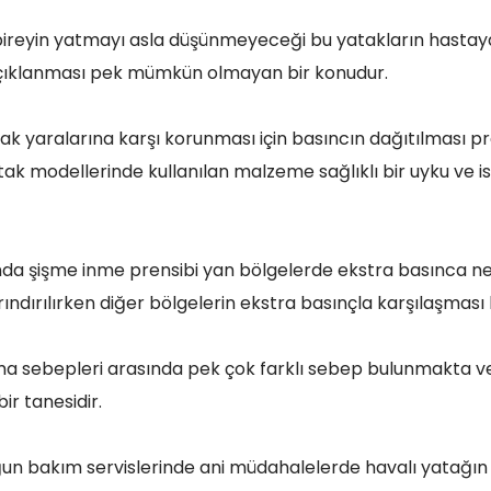
r bireyin yatmayı asla düşünmeyeceği bu yatakların hast
ıklanması pek mümkün olmayan bir konudur.
tak yaralarına karşı korunması için basıncın dağıtılması p
tak modellerinde kullanılan malzeme sağlıklı bir uyku ve is
nda şişme inme prensibi yan bölgelerde ekstra basınca ne
ındırılırken diğer bölgelerin ekstra basınçla karşılaşması 
şma sebepleri arasında pek çok farklı sebep bulunmakta v
ir tanesidir.
ğun bakım servislerinde ani müdahalelerde havalı yatağın