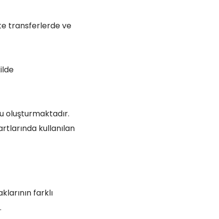
kte transferlerde ve
ilde
u oluşturmaktadır.
artlarında kullanılan
klarının farklı
.