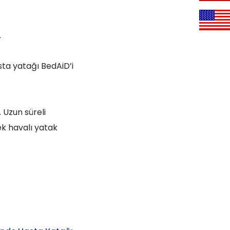
.
ta yatağı BedAiD’i
 Uzun süreli
ek havalı yatak