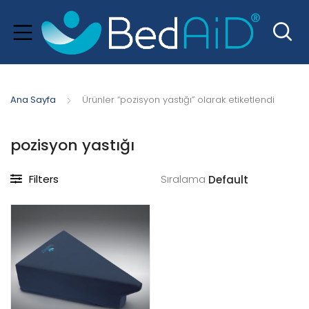
Ana Sayfa
Ürünler “pozisyon yastığı” olarak etiketlendi
pozisyon yastığı
Filters
Sıralama
xpand
hild
menu