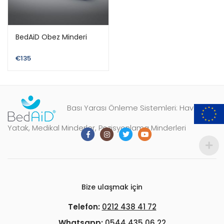
BedAiD Obez Minderi
€
135
Bası Yarası Önleme Sistemleri: Havalı
Yatak, Medikal Minderler, Pozisyonlama Minderleri
Bize ulaşmak için
Telefon:
0212 438 41 72
Whatsapp:
0544 435 06 22