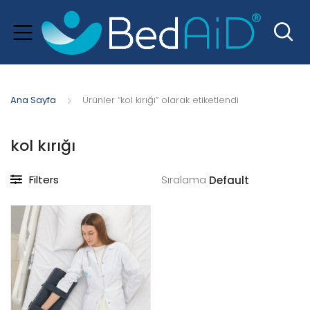
Ana Sayfa
Ürünler “kol kırığı” olarak etiketlendi
kol kırığı
Filters
Sıralama
xpand
hild
menu