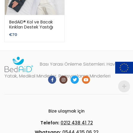
BedAiD® Kol ve Bacak
Kırıkları Destek Yastığı
€
70
Bası Yarası Önleme Sistemleri: Havalı
Yatak, Medikal Minderler, Pozisyonlama Minderleri
Bize ulaşmak için
Telefon:
0212 438 41 72
Whatsapp:
0544 435 06 22