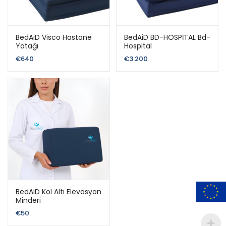
BedAiD Visco Hastane
BedAiD BD-HOSPİTAL Bd-
Yatağı
Hospital
€
640
€
3.200
BedAiD Kol Altı Elevasyon
Minderi
€
50