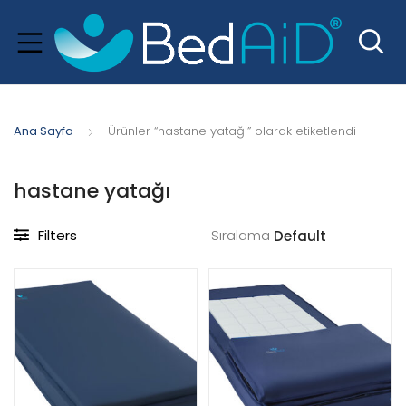
Ana Sayfa
Ürünler “hastane yatağı” olarak etiketlendi
hastane yatağı
Filters
Sıralama
xpand
hild
menu