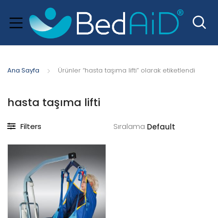
Ana Sayfa
Ürünler “hasta taşıma lifti” olarak etiketlendi
hasta taşıma lifti
Filters
Sıralama
xpand
hild
menu