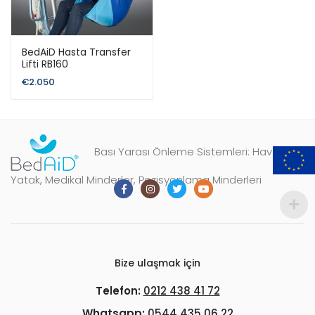
BedAiD Hasta Transfer
Lifti RB160
€
2.050
Bası Yarası Önleme Sistemleri: Havalı
Yatak, Medikal Minderler, Pozisyonlama Minderleri
Bize ulaşmak için
Telefon:
0212 438 41 72
Whatsapp:
0544 435 06 22