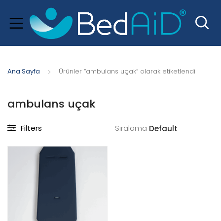
Ana Sayfa
Ürünler “ambulans uçak” olarak etiketlendi
ambulans uçak
Filters
Sıralama
xpand
hild
menu