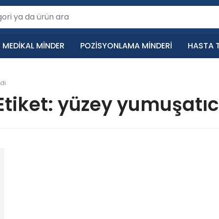
MEDIKAL MINDER
POZISYONLAMA MINDERI
HASTA T
di
Etiket:
yüzey yumuşatıc