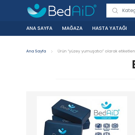
Search for:
ANA SAYFA
MAĞAZA
HASTA YATAĞI
Ana Sayfa
Ürün “yüzey yumuşatıcı” olarak etiketlen