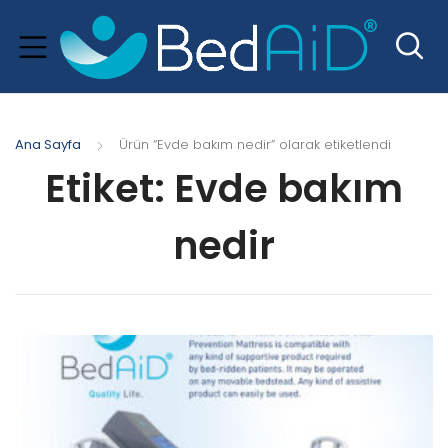
Ana Sayfa
Ürün “Evde bakım nedir” olarak etiketlendi
Etiket:
Evde bakım
nedir
xpand
hild
menu