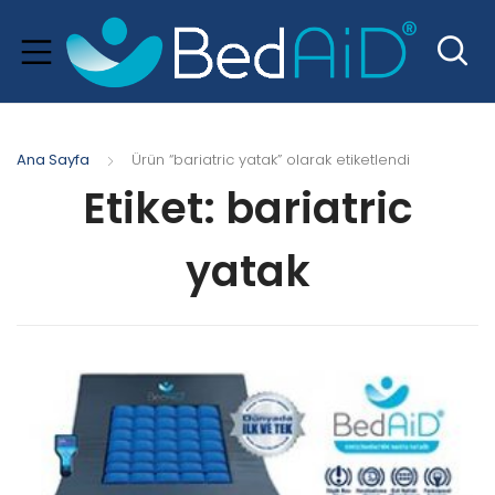
Ana Sayfa
Ürün “bariatric yatak” olarak etiketlendi
Etiket:
bariatric
yatak
xpand
hild
menu